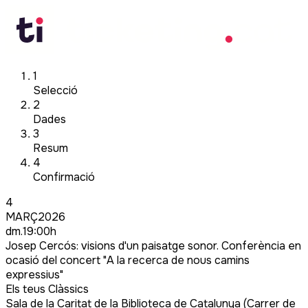
1
Selecció
2
Dades
3
Resum
4
Confirmació
4
MARÇ
2026
dm.
19:00
h
Josep Cercós: visions d'un paisatge sonor. Conferència en
ocasió del concert "A la recerca de nous camins
expressius"
Els teus Clàssics
Sala de la Caritat de la Biblioteca de Catalunya (Carrer de