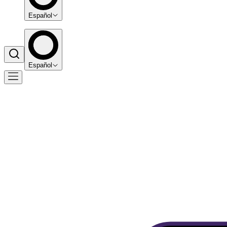
Español
Español
Alta gratuita en la plataforma
Control total de ventas y asistentes
TPV y contratos adicionales
Libre de cuotas, montajes y mantenimientos