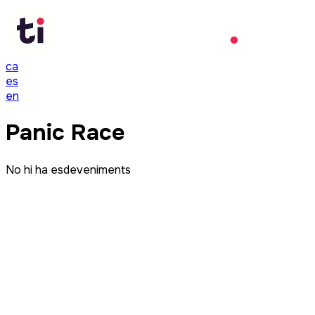
ca
es
en
Panic Race
No hi ha esdeveniments